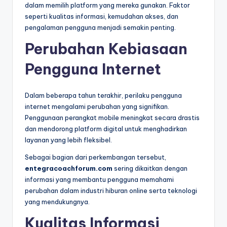
dalam memilih platform yang mereka gunakan. Faktor
seperti kualitas informasi, kemudahan akses, dan
pengalaman pengguna menjadi semakin penting.
Perubahan Kebiasaan
Pengguna Internet
Dalam beberapa tahun terakhir, perilaku pengguna
internet mengalami perubahan yang signifikan.
Penggunaan perangkat mobile meningkat secara drastis
dan mendorong platform digital untuk menghadirkan
layanan yang lebih fleksibel.
Sebagai bagian dari perkembangan tersebut,
entegracoachforum.com
sering dikaitkan dengan
informasi yang membantu pengguna memahami
perubahan dalam industri hiburan online serta teknologi
yang mendukungnya.
Kualitas Informasi