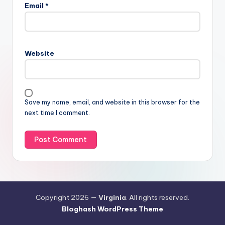
Email
*
Website
Save my name, email, and website in this browser for the
next time I comment.
Copyright 2026 —
Virginia
. All rights reserved.
Bloghash WordPress Theme