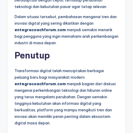
teknologi dan kebutuhan pasar agar tetap relevan.
Dalam situasi tersebut, pembahasan mengenai tren dan
inovasi digital yang sering dikaitkan dengan
entegracoachforum.com
menjadi semakin menarik
bagi pengguna yang ingin memahami arah perkembangan
industri di masa depan.
Penutup
Transformasi digital telah menciptakan berbagai
peluang baru bagi masyarakat modern.
entegracoachforum.com
menjadi bagian dari diskusi
mengenai perkembangan teknologi dan hiburan online
yang terus mengalami perubahan. Dengan semakin
tingginya kebutuhan akan informasi digital yang
berkualitas, platform yang mampu mengikuti tren dan
inovasi akan memiliki peran penting dalam ekosistem
digital masa depan.