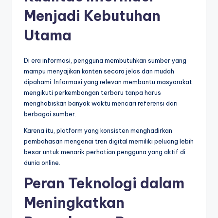
Menjadi Kebutuhan
Utama
Di era informasi, pengguna membutuhkan sumber yang
mampu menyajikan konten secara jelas dan mudah
dipahami. Informasi yang relevan membantu masyarakat
mengikuti perkembangan terbaru tanpa harus
menghabiskan banyak waktu mencari referensi dari
berbagai sumber.
Karena itu, platform yang konsisten menghadirkan
pembahasan mengenai tren digital memiliki peluang lebih
besar untuk menarik perhatian pengguna yang aktif di
dunia online.
Peran Teknologi dalam
Meningkatkan